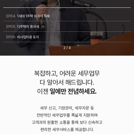
EP04.
1세대 1주택 비과세 특혜
EP05.
다주택자 중과세
EP06.
비사업자용 토지
2
/
4
복잡하고, 어려운 세무업무
다 알아서 해드립니다.
이젠
일에만 전념하세요.
세무 신고, 기장관리, 세무자문 등
전반적인 세무업무를 폭넓게 지원하며
고객과의 원활한 소통을 통해 보다 신속하고
편리한 세무서비스를 제공합니다.