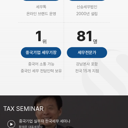
세무톡
신승세무법인
온라인 브랜드 운영
2000년 설립
1
81
위
명
중국기업 세무기장
세무전문가
중국어 소통 가능
강남본사 포함
중국인 세무 전담인력 보유
전국 15개 지점
TAX SEMINAR
중국기업 실무자 한국세무 세미나
황재윤 대표세무사